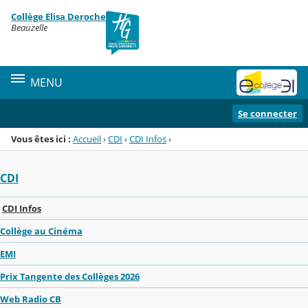
Panneau de gestion des cookies
Collège Elisa Deroche
Menu de la rubrique
Contenu
Beauzelle
MENU
Se connecter
Vous êtes ici :
Accueil
›
CDI
›
CDI Infos
›
CDI
CDI Infos
Collège au Cinéma
EMI
Prix Tangente des Collèges 2026
Web Radio CB