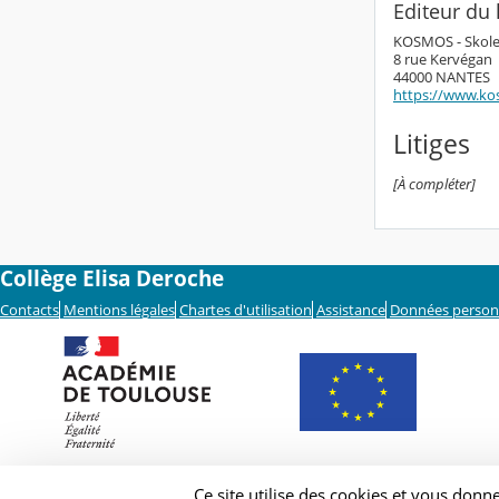
Editeur du l
KOSMOS - Skol
8 rue Kervégan
44000 NANTES
https://www.ko
Litiges
[À compléter]
Collège Elisa Deroche
Contacts
Mentions légales
Chartes d'utilisation
Assistance
Données person
Ce site utilise des cookies et vous donn