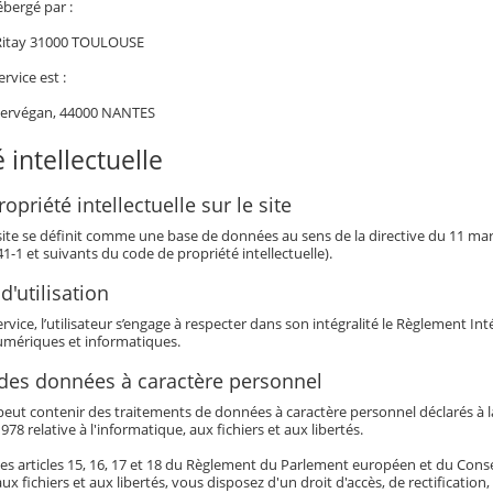
ébergé par :
 Ritay 31000 TOULOUSE
ervice est :
Kervégan, 44000 NANTES
 intellectuelle
opriété intellectuelle sur le site
 site se définit comme une base de données au sens de la directive du 11 mars 
341-1 et suivants du code de propriété intellectuelle).
d'utilisation
service, l’utilisateur s’engage à respecter dans son intégralité le Règlement I
mériques et informatiques.
 des données à caractère personnel
eut contenir des traitements de données à caractère personnel déclarés à la 
978 relative à l'informatique, aux fichiers et aux libertés.
es articles 15, 16, 17 et 18 du Règlement du Parlement européen et du Conseil 
aux fichiers et aux libertés, vous disposez d'un droit d'accès, de rectificatio