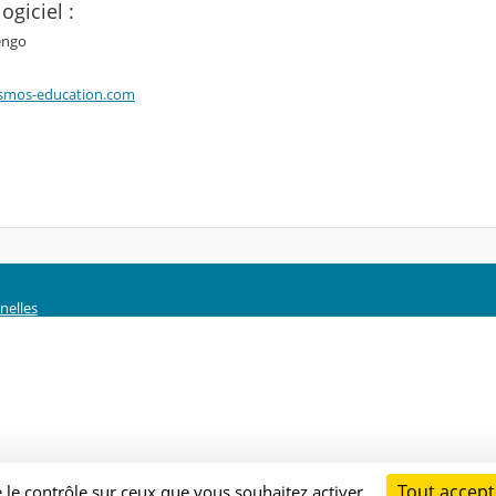
ogiciel :
engo
smos-education.com
nelles
Tout accept
e le contrôle sur ceux que vous souhaitez activer