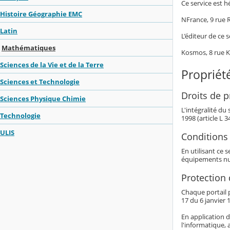
Ce service est h
Histoire Géographie EMC
NFrance, 9 rue
Latin
L’éditeur de ce s
Mathématiques
Kosmos, 8 rue 
Sciences de la Vie et de la Terre
Propriété
Sciences et Technologie
Droits de pr
Sciences Physique Chimie
L'intégralité du
Technologie
1998 (article L 
ULIS
Conditions 
En utilisant ce 
équipements nu
Protection
Chaque portail p
17 du 6 janvier 1
En application d
l'informatique, 