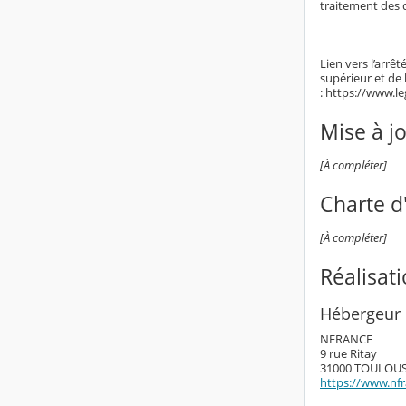
traitement des 
Lien vers l’arrê
supérieur et de
: https://www.l
Mise à j
[À compléter]
Charte d'
[À compléter]
Réalisat
Hébergeur 
NFRANCE
9 rue Ritay
31000 TOULOU
https://www.nf