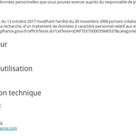
données personnelles que vous pouvez exercer auprès du responsable de pu
té du 13 octobre 2017 modifiant l'arrêté du 30 novembre 2006 portant créatio
 la recherche, d'un traitement de données à caractère personnel relatif aux 
egifrance.gouv.fr/affichTexte.do?cidTexte=JORFTEXT000035840537&categorie
our
utilisation
ion technique
:
SE
rance.com