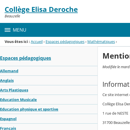
Panneau de gestion des cookies
Collège Elisa Deroche
Menu de la rubrique
Contenu
Beauzelle
MENU
Vous êtes ici :
Accueil
›
Espaces pédagogiques
›
Mathématiques
›
Mentio
Espaces pédagogiques
Modifiée le mard
Allemand
Anglais
Informat
Arts Plastiques
Ce site internet
Education Musicale
Collège Elisa D
Education physique et sportive
1 rue de NESTE
Espagnol
31700 Beauzelle
Français