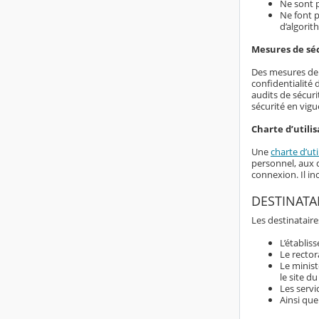
Ne sont p
Ne font p
d’algorit
Mesures de sé
Des mesures de s
confidentialité
audits de sécuri
sécurité en vigu
Charte d’utilis
Une
charte d’uti
personnel, aux d
connexion. Il i
DESTINATA
Les destinataire
L’établis
Le rector
Le minist
le site d
Les servi
Ainsi que