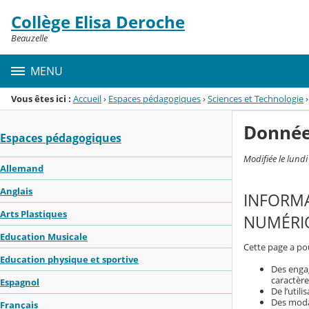
Panneau de gestion des cookies
Collège Elisa Deroche
Menu de la rubrique
Contenu
Beauzelle
MENU
Vous êtes ici :
Accueil
›
Espaces pédagogiques
›
Sciences et Technologie
›
Donnée
Espaces pédagogiques
Modifiée le lund
Allemand
Anglais
INFORMA
Arts Plastiques
NUMÉRIQ
Education Musicale
Cette page a pou
Education physique et sportive
Des enga
caractère
Espagnol
De l’util
Des modal
Français