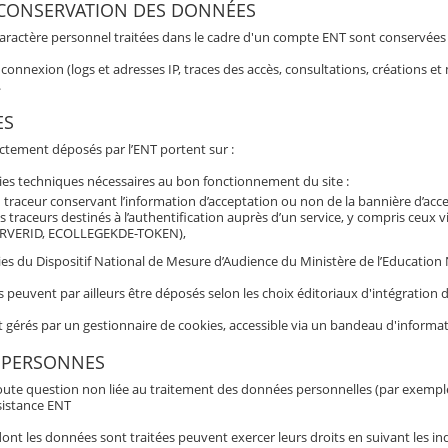
 CONSERVATION DES DONNÉES
aractère personnel traitées dans le cadre d'un compte ENT sont conservées po
connexion (logs et adresses IP, traces des accès, consultations, créations 
.
ES
ectement déposés par l’ENT portent sur :
ies techniques nécessaires au bon fonctionnement du site :
 traceur conservant l’information d’acceptation ou non de la bannière d’acc
s traceurs destinés à l’authentification auprès d’un service, y compris ceux 
RVERID, ECOLLEGEKDE-TOKEN),
es du Dispositif National de Mesure d’Audience du Ministère de l’Education N
s peuvent par ailleurs être déposés selon les choix éditoriaux d'intégratio
t gérés par un gestionnaire de cookies, accessible via un bandeau d'informat
 PERSONNES
oute question non liée au traitement des données personnelles (par exemple b
sistance ENT
nt les données sont traitées peuvent exercer leurs droits en suivant les ind