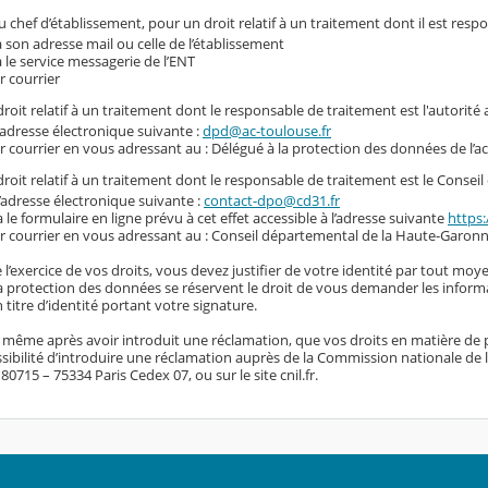
 chef d’établissement, pour un droit relatif à un traitement dont il est resp
a son adresse mail ou celle de l’établissement
a le service messagerie de l’ENT
r courrier
roit relatif à un traitement dont le responsable de traitement est l'autorité
l’adresse électronique suivante :
dpd@ac-toulouse.fr
r courrier en vous adressant au : Délégué à la protection des données de l’
roit relatif à un traitement dont le responsable de traitement est le Conse
l’adresse électronique suivante :
contact-dpo@cd31.fr
a le formulaire en ligne prévu à cet effet accessible à l’adresse suivante
https:
r courrier en vous adressant au : Conseil départemental de la Haute-Garonn
 l’exercice de vos droits, vous devez justifier de votre identité par tout moye
 la protection des données se réservent le droit de vous demander les inform
titre d’identité portant votre signature.
, même après avoir introduit une réclamation, que vos droits en matière de 
sibilité d’introduire une réclamation auprès de la Commission nationale de l’i
0715 – 75334 Paris Cedex 07, ou sur le site cnil.fr.