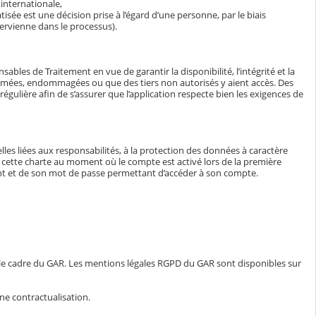
internationale,
isée est une décision prise à l’égard d’une personne, par le biais
ervienne dans le processus).
bles de Traitement en vue de garantir la disponibilité, l’intégrité et la
ormées, endommagées ou que des tiers non autorisés y aient accès. Des
égulière afin de s’assurer que l’application respecte bien les exigences de
lles liées aux responsabilités, à la protection des données à caractère
e à cette charte au moment où le compte est activé lors de la première
iant et de son mot de passe permettant d’accéder à son compte.
 le cadre du GAR. Les mentions légales RGPD du GAR sont disponibles sur
ne contractualisation.