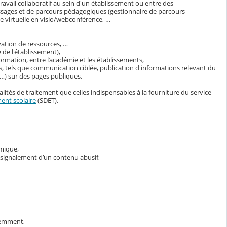
avail collaboratif au sein d'un établissement ou entre des
ssages et de parcours pédagogiques (gestionnaire de parcours
 virtuelle en visio/webconférence, …
vation de ressources, …
 de l'établissement),
ormation, entre l’académie et les établissements,
s, tels que communication ciblée, publication d'informations relevant du
s…) sur des pages publiques.
lités de traitement que celles indispensables à la fourniture du service
ent scolaire
(SDET).
émique,
e signalement d’un contenu abusif,
demment,