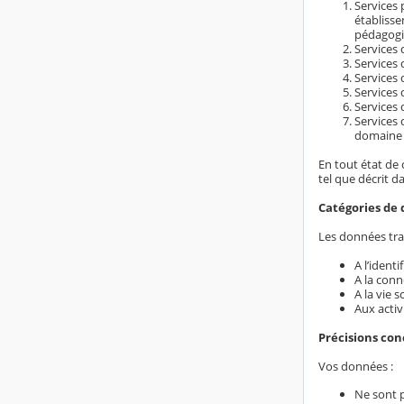
Services 
établiss
pédagogi
Services d
Services 
Services 
Services 
Services 
Services 
domaine é
En tout état de 
tel que décrit d
Catégories de 
Les données trai
A l’ident
A la conn
A la vie s
Aux activ
Précisions co
Vos données :
Ne sont 