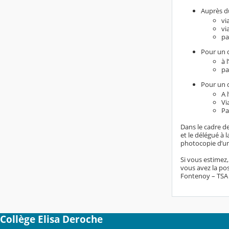
Auprès du
vi
vi
pa
Pour un d
à 
pa
Pour un d
A 
Vi
Pa
Dans le cadre de
et le délégué à
photocopie d’un 
Si vous estimez
vous avez la pos
Fontenoy – TSA 8
Collège Elisa Deroche