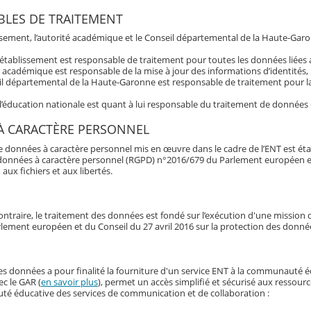
LES DE TRAITEMENT
issement, l’autorité académique et le Conseil départemental de la Haute-Garo
’établissement est responsable de traitement pour toutes les données liée
é académique est responsable de la mise à jour des informations d’identités,
l départemental de la Haute-Garonne est responsable de traitement pour la 
 l’éducation nationale est quant à lui responsable du traitement de données
À CARACTÈRE PERSONNEL
e données à caractère personnel mis en œuvre dans le cadre de l’ENT est éta
données à caractère personnel (RGPD) n°2016/679 du Parlement européen et du 
 aux fichiers et aux libertés.
ontraire, le traitement des données est fondé sur l’exécution d'une mission d'
lement européen et du Conseil du 27 avril 2016 sur la protection des donné
es données a pour finalité la fourniture d'un service ENT à la communauté 
ec le GAR (
en savoir plus
), permet un accès simplifié et sécurisé aux ressour
é éducative des services de communication et de collaboration :