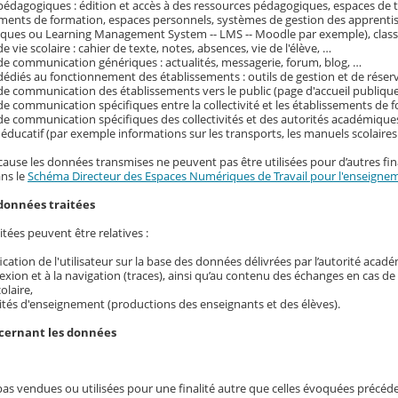
pédagogiques : édition et accès à des ressources pédagogiques, espaces de tr
ements de formation, espaces personnels, systèmes de gestion des apprenti
ques ou Learning Management System -- LMS -- Moodle par exemple), classe
e vie scolaire : cahier de texte, notes, absences, vie de l'élève, …
de communication génériques : actualités, messagerie, forum, blog, …
dédiés au fonctionnement des établissements : outils de gestion et de réser
de communication des établissements vers le public (page d'accueil publique
de communication spécifiques entre la collectivité et les établissements de f
de communication spécifiques des collectivités et des autorités académique
ducatif (par exemple informations sur les transports, les manuels scolaire
cause les données transmises ne peuvent pas être utilisées pour d’autres fina
ans le
Schéma Directeur des Espaces Numériques de Travail pour l'enseignem
données traitées
tées peuvent être relatives :
ification de l'utilisateur sur la base des données délivrées par l’autorité acad
exion et à la navigation (traces), ainsi qu’au contenu des échanges en cas d
colaire,
ités d'enseignement (productions des enseignants et des élèves).
ncernant les données
pas vendues ou utilisées pour une finalité autre que celles évoquées précé