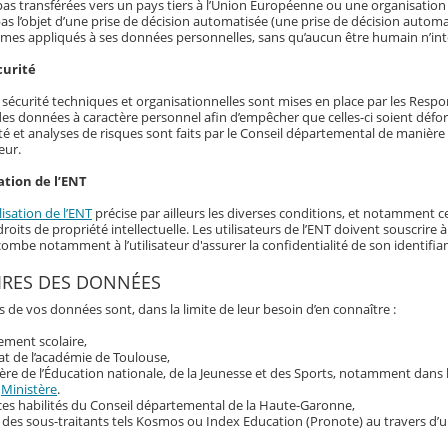
as transférées vers un pays tiers à l’Union Européenne ou une organisation 
as l’objet d’une prise de décision automatisée (une prise de décision automat
hmes appliqués à ses données personnelles, sans qu’aucun être humain n’int
curité
écurité techniques et organisationnelles sont mises en place par les Responsa
 des données à caractère personnel afin d’empêcher que celles-ci soient déf
té et analyses de risques sont faits par le Conseil départemental de manière r
eur.
ation de l’ENT
lisation de l’ENT
précise par ailleurs les diverses conditions, et notamment ce
roits de propriété intellectuelle. Les utilisateurs de l’ENT doivent souscrir
ncombe notamment à l’utilisateur d'assurer la confidentialité de son identif
IRES DES DONNÉES
s de vos données sont, dans la limite de leur besoin d’en connaître :
sement scolaire,
at de l’académie de Toulouse,
ère de l’Éducation nationale, de la Jeunesse et des Sports, notamment dans
u
Ministère
.
ces habilités du Conseil départemental de la Haute-Garonne,
 des sous-traitants tels Kosmos ou Index Education (Pronote) au travers d’u