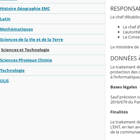
RESPONSAB
Histoire Géographie EMC
Le chef d’établ
Latin
Le chef d
Mathématiques
L’autorit
Le Consei
Sciences de la Vie et de la Terre
Le ministère de
Sciences et Technologie
DONNÉES 
Sciences Physique Chimie
Le traitement d
Technologie
protection des 
à l’informatique,
ULIS
Bases légales
Sauf précision c
2016/679 du Par
Finalités
Le traitement d
L’ENT, en lien av
de la communaut