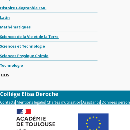
Histoire Géographie EMC
Latin
Mathématiques
Sciences de la Vie et de la Terre
Sciences et Technologie
Sciences Physique Chimie
Technologie
ULIS
Collège Elisa Deroche
Contacts
Mentions légales
Chartes d'utilisation
Assistance
Données person