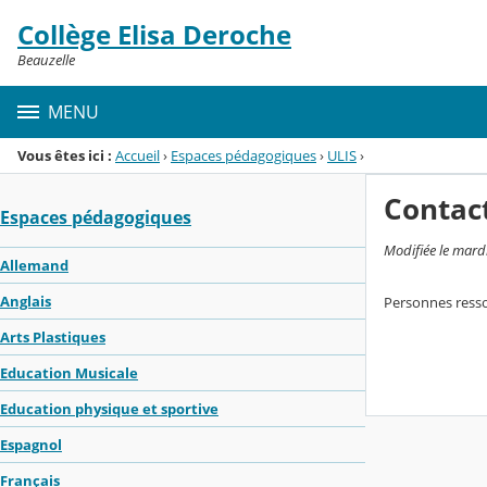
Panneau de gestion des cookies
Collège Elisa Deroche
Menu de la rubrique
Contenu
Beauzelle
MENU
Vous êtes ici :
Accueil
›
Espaces pédagogiques
›
ULIS
›
Contac
Espaces pédagogiques
Modifiée le mard
Allemand
Anglais
Personnes resso
Arts Plastiques
Education Musicale
Education physique et sportive
Espagnol
Français