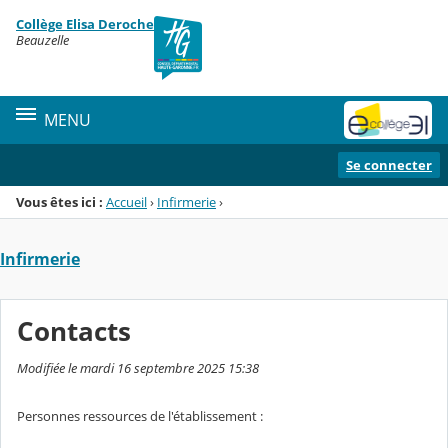
Panneau de gestion des cookies
Collège Elisa Deroche
Menu de la rubrique
Contenu
Beauzelle
MENU
Se connecter
Vous êtes ici :
Accueil
›
Infirmerie
›
Infirmerie
Contacts
Modifiée le mardi 16 septembre 2025 15:38
Personnes ressources de l'établissement :