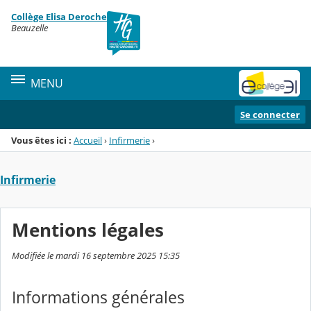
Panneau de gestion des cookies
Collège Elisa Deroche
Menu de la rubrique
Contenu
Beauzelle
MENU
Se connecter
Vous êtes ici :
Accueil
›
Infirmerie
›
Infirmerie
Mentions légales
Modifiée le mardi 16 septembre 2025 15:35
Informations générales