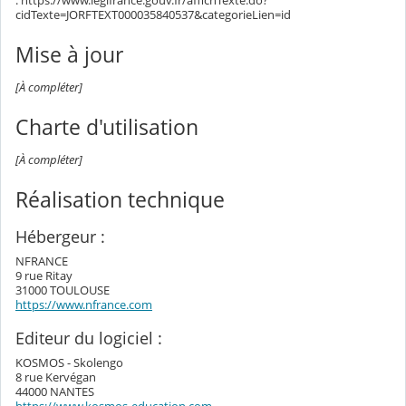
: https://www.legifrance.gouv.fr/affichTexte.do?
cidTexte=JORFTEXT000035840537&categorieLien=id
Mise à jour
[À compléter]
Charte d'utilisation
[À compléter]
Réalisation technique
Hébergeur :
NFRANCE
9 rue Ritay
31000 TOULOUSE
https://www.nfrance.com
Editeur du logiciel :
KOSMOS - Skolengo
8 rue Kervégan
44000 NANTES