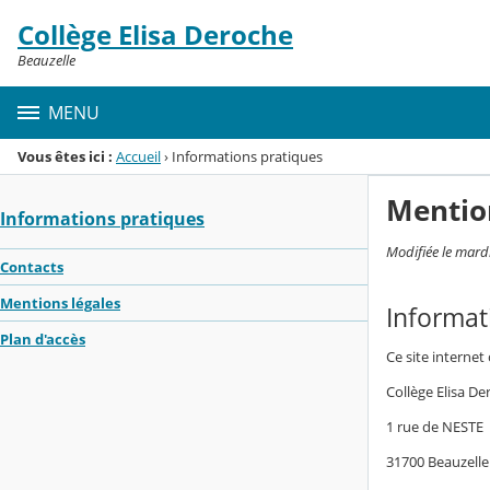
Panneau de gestion des cookies
Collège Elisa Deroche
Menu de la rubrique
Contenu
Beauzelle
MENU
Vous êtes ici :
Accueil
›
Informations pratiques
Mentio
Informations pratiques
Modifiée le mard
Contacts
Mentions légales
Informat
Plan d'accès
Ce site internet
Collège Elisa D
1 rue de NESTE
31700 Beauzelle