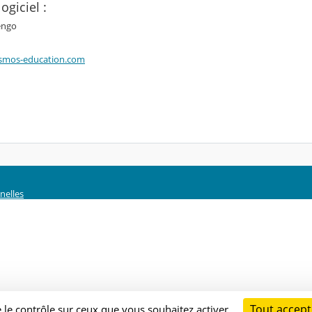
ogiciel :
engo
smos-education.com
nelles
Tout accept
e le contrôle sur ceux que vous souhaitez activer