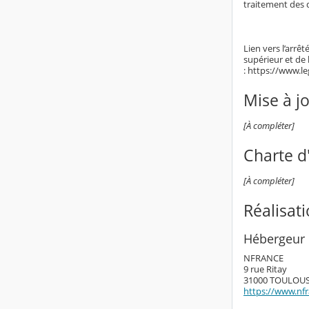
traitement des 
Lien vers l’arrê
supérieur et de
: https://www.l
Mise à j
[À compléter]
Charte d'
[À compléter]
Réalisat
Hébergeur 
NFRANCE
9 rue Ritay
31000 TOULOU
https://www.nf