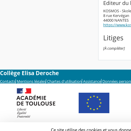
Editeur du l
KOSMOS - Skol
8 rue Kervégan
44000 NANTES
https://www.ko
Litiges
[À compléter]
Collège Elisa Deroche
Contacts
Mentions légales
Chartes d'utilisation
Assistance
Données person
Ce site utilise des cookies et vous donn