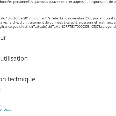
données personnelles que vous pouvez exercer auprès du responsable de pu
té du 13 octobre 2017 modifiant l'arrêté du 30 novembre 2006 portant créatio
 la recherche, d'un traitement de données à caractère personnel relatif aux 
egifrance.gouv.fr/affichTexte.do?cidTexte=JORFTEXT000035840537&categorie
our
utilisation
ion technique
:
SE
rance.com