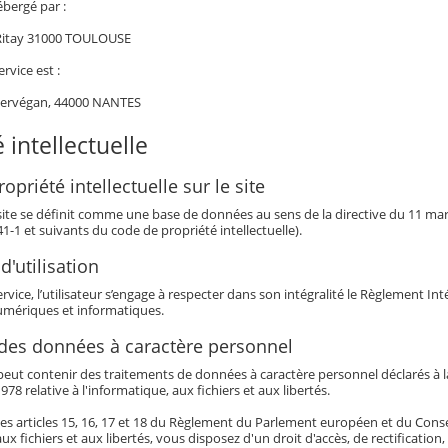
ébergé par :
 Ritay 31000 TOULOUSE
ervice est :
Kervégan, 44000 NANTES
 intellectuelle
opriété intellectuelle sur le site
 site se définit comme une base de données au sens de la directive du 11 mars 
341-1 et suivants du code de propriété intellectuelle).
d'utilisation
service, l’utilisateur s’engage à respecter dans son intégralité le Règlement I
mériques et informatiques.
 des données à caractère personnel
eut contenir des traitements de données à caractère personnel déclarés à la 
978 relative à l'informatique, aux fichiers et aux libertés.
es articles 15, 16, 17 et 18 du Règlement du Parlement européen et du Conseil 
aux fichiers et aux libertés, vous disposez d'un droit d'accès, de rectificatio