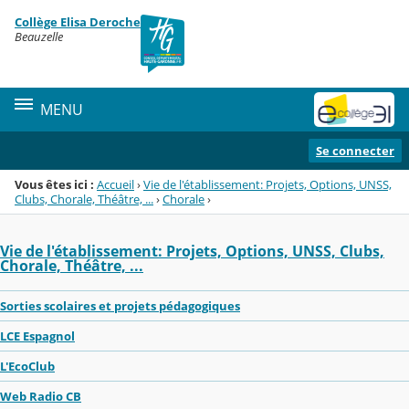
Panneau de gestion des cookies
Collège Elisa Deroche
Menu de la rubrique
Contenu
Beauzelle
MENU
Se connecter
Vous êtes ici :
Accueil
›
Vie de l'établissement: Projets, Options, UNSS,
Clubs, Chorale, Théâtre, ...
›
Chorale
›
Vie de l'établissement: Projets, Options, UNSS, Clubs,
Chorale, Théâtre, ...
Sorties scolaires et projets pédagogiques
LCE Espagnol
L'EcoClub
Web Radio CB