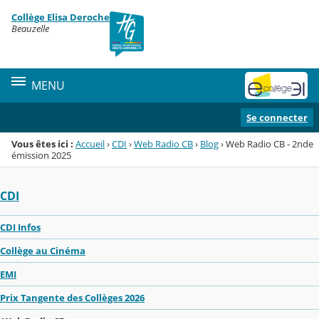
Panneau de gestion des cookies
Collège Elisa Deroche
Menu de la rubrique
Contenu
Beauzelle
MENU
Se connecter
Vous êtes ici :
Accueil
›
CDI
›
Web Radio CB
›
Blog
›
Web Radio CB - 2nde
émission 2025
CDI
CDI Infos
Collège au Cinéma
EMI
Prix Tangente des Collèges 2026