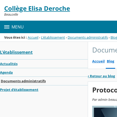
Panneau de gestion des cookies
Collège Elisa Deroche
Menu de la rubrique
Contenu
Beauzelle
MENU
Vous êtes ici :
Accueil
›
L'établissement
›
Documents administratifs
›
Blo
Documen
L'établissement
Accueil
Blog
Actualités
Agenda
‹
Retour au blog
Documents administratifs
Protoco
Projet d'établissement
Par admin beauzell