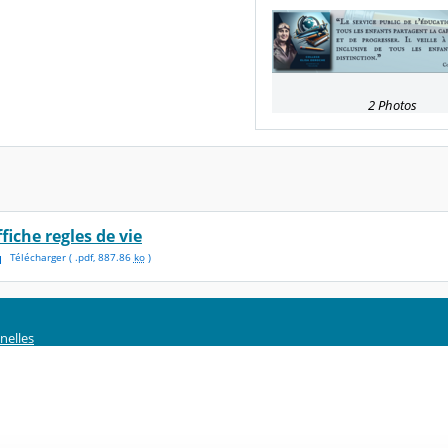
2 Photos
fiche regles de vie
Télécharger
( .
pdf
,
887.86
ko
)
nelles