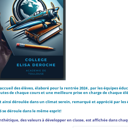
'accueil des élèves, élaboré pour la rentrée 2024 , par les équipes é
utes de chaque cours et une meilleure prise en charge de chaque él
st ainsi déroulée dans un climat serein, remarqué et apprécié par les é
6 se déroule dans le même esprit!
thétique, des valeurs à développer en classe, est affichée dans chaque 