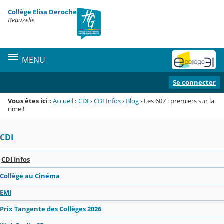
Panneau de gestion des cookies
Collège Elisa Deroche
Menu de la rubrique
Contenu
Beauzelle
MENU
Se connecter
Vous êtes ici :
Accueil
›
CDI
›
CDI Infos
›
Blog
›
Les 607 : premiers sur la
rime !
CDI
CDI Infos
Collège au Cinéma
EMI
Prix Tangente des Collèges 2026