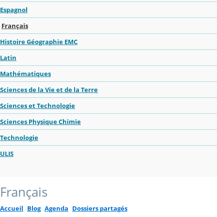
Espagnol
Français
Histoire Géographie EMC
Latin
Mathématiques
Sciences de la Vie et de la Terre
Sciences et Technologie
Sciences Physique Chimie
Technologie
ULIS
Français
Accueil
Blog
Agenda
Dossiers partagés