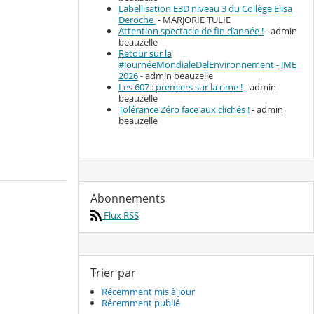
Labellisation E3D niveau 3 du Collège Elisa
Deroche
- MARJORIE TULIE
Attention spectacle de fin d’année !
- admin
beauzelle
Retour sur la
#JournéeMondialeDelEnvironnement - JME
2026
- admin beauzelle
Les 607 : premiers sur la rime !
- admin
beauzelle
Tolérance Zéro face aux clichés !
- admin
beauzelle
Abonnements
Flux RSS
Trier par
Récemment mis à jour
Récemment publié