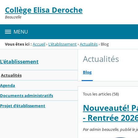
Panneau de gestion des cookies
Collège Elisa Deroche
Menu de la rubrique
Contenu
Beauzelle
MENU
Vous êtes ici :
Accueil
›
L'établissement
›
Actualités
›
Blog
Actualités
L'établissement
Blog
Actualités
Agenda
Tous les articles (58)
Documents administratifs
Nouveauté! P
Projet d'établissement
- Rentrée 2026
Par admin beauzelle, publié le jeu