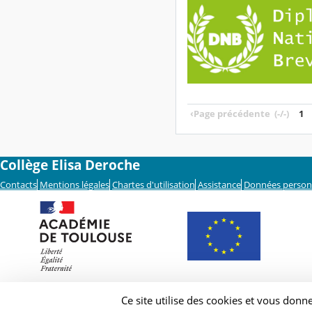
‹
Page précédente
(-/-)
1
Collège Elisa Deroche
Contacts
Mentions légales
Chartes d'utilisation
Assistance
Données person
Ce site utilise des cookies et vous donn