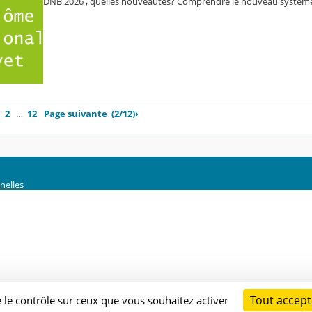
DNB 2026 , quelles nouveautés? Comprendre le nouveau système 
2
…
12
Page suivante
(2/12)
›
nelles
Tout accept
e le contrôle sur ceux que vous souhaitez activer