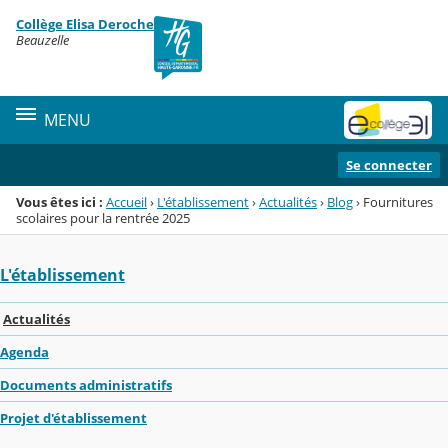
Panneau de gestion des cookies
Collège Elisa Deroche
Menu de la rubrique
Contenu
Beauzelle
MENU
Se connecter
Vous êtes ici :
Accueil
›
L'établissement
›
Actualités
›
Blog
›
Fournitures
scolaires pour la rentrée 2025
L'établissement
Actualités
Agenda
Documents administratifs
Projet d'établissement