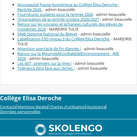
Nouveauté! Pause Numérique au Collège Elisa Deroche -
Rentrée 2026.
- admin beauzelle
Fournitures scolaires pour la rentrée 2026
- admin beauzelle
Organisation de la rentrée scolaire 2026/2027
- admin beauzelle
Retour sur les voyages et échanges culturels des élèves de
troisièmes 2026
- MARJORIE TULIE
DNB-Diplome National du Brevet
- admin beauzelle
Labellisation E3D niveau 3 du Collège Elisa Deroche
- MARJORIE
TULIE
Attention spectacle de fin d’année !
- admin beauzelle
Retour sur la #JournéeMondialeDelEnvironnement - JME
2026
- admin beauzelle
Les 607 : premiers sur la rime !
- admin beauzelle
Tolérance Zéro face aux clichés !
- admin beauzelle
Collège Elisa Deroche
Contacts
Mentions légales
Chartes d'utilisation
Assistance
Données personnelles