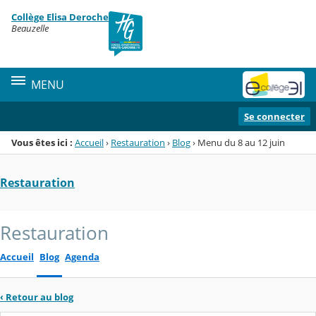
Panneau de gestion des cookies
Collège Elisa Deroche
Menu de la rubrique
Contenu
Beauzelle
MENU
Se connecter
Vous êtes ici :
Accueil
›
Restauration
›
Blog
›
Menu du 8 au 12 juin
Restauration
Restauration
Accueil
Blog
Agenda
‹
Retour au blog