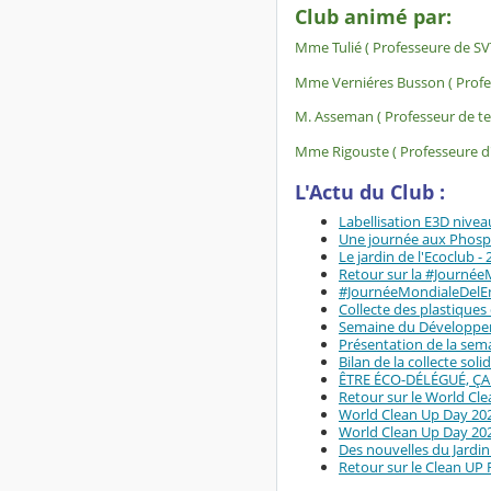
Club animé par:
Mme Tulié ( Professeure de S
Mme Verniéres Busson ( Profe
M. Asseman (
Professeur de t
Mme Rigouste ( Professeure d'
L'Actu du Club :
Labellisation E3D nivea
Une journée aux Phosph
Le jardin de l'Ecoclub -
Retour sur la #Journé
#JournéeMondialeDelE
Collecte des plastiques
Semaine du Développem
Présentation de la sem
Bilan de la collecte soli
ÊTRE ÉCO-DÉLÉGUÉ, ÇA
Retour sur le World Cl
World Clean Up Day 202
World Clean Up Day 202
Des nouvelles du Jardin 
Retour sur le Clean UP 