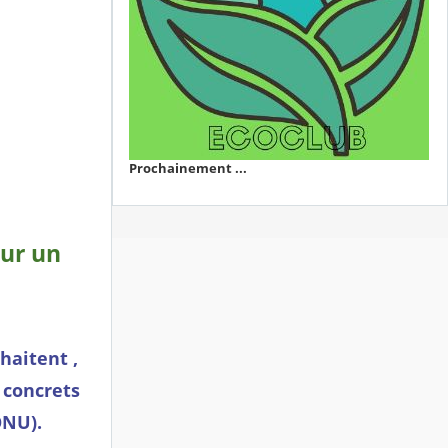
Prochainement ...
our un
haitent ,
 concrets
ONU).