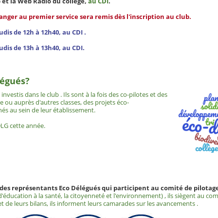
et la Web Radio du collège,
au CDI
.
ger au premier service sera remis dès l'inscription au club.
eudis de 12h à 12h40, au CDI .
jeudis de 13h à 13h40, au CDI.
légués?
nvestis dans le club . Ils sont à la fois des co-pilotes et des
 ou auprès d'autres classes, des projets éco-
nés au sein de leur établissement.
DLG cette année.
des représentants Eco Délégués qui participent au comité de pilotage
'éducation à la santé, la citoyenneté et l'environnement) , ils siègent au co
 de leurs bilans, ils informent leurs camarades sur les avancements .