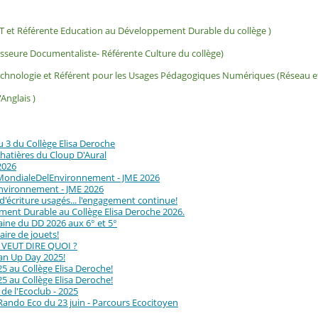
VT et Référente Education au Développement Durable du collège )
sseure Documentaliste- Référente Culture du collège)
echnologie et Référent pour les Usages Pédagogiques Numériques (Réseau et 
Anglais )
u 3 du Collège Elisa Deroche
atières du Cloup D'Aural
 2026
eMondialeDelEnvironnement - JME 2026
nvironnement - JME 2026
 d'écriture usagés... l'engagement continue!
ent Durable au Collège Elisa Deroche 2026.
aine du DD 2026 aux 6° et 5°
daire de jouets!
 VEUT DIRE QUOI ?
ean Up Day 2025!
5 au Collège Elisa Deroche!
5 au Collège Elisa Deroche!
de l'Ecoclub - 2025
Rando Eco du 23 juin - Parcours Ecocitoyen