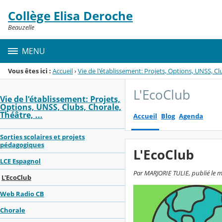
Panneau de gestion des cookies
Collège Elisa Deroche
Menu de la rubrique
Contenu
Beauzelle
MENU
Vous êtes ici :
Accueil
›
Vie de l'établissement: Projets, Options, UNSS, Clu
L'EcoClub
Vie de l'établissement: Projets,
Options, UNSS, Clubs, Chorale,
Théâtre, ...
Accueil
Blog
Agenda
Sorties scolaires et projets
pédagogiques
L'EcoClub
LCE Espagnol
Par MARJORIE TULIE, publié le m
L'EcoClub
Web Radio CB
Chorale