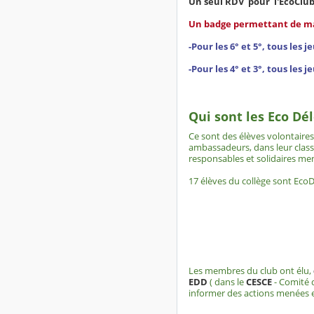
Un seul RDV pour l'EcoClub 
Un badge permettant de man
-Pour les 6° et 5°, tous les j
-Pour les 4° et 3°, tous les 
Qui sont les Eco Dé
Ce
sont des élèves volontaires i
ambassadeurs, dans leur classe
responsables et solidaires me
17 élèves du collège sont Eco
Les membres du club ont élu,
EDD
( dans le
CESCE
- Comité d
informer des actions menées et