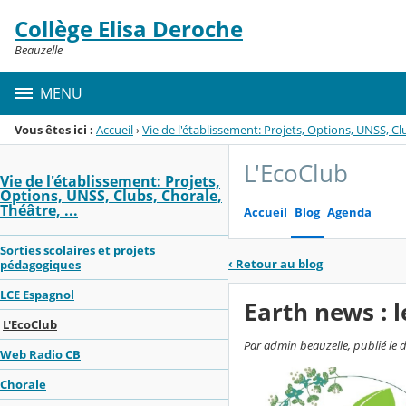
Panneau de gestion des cookies
Collège Elisa Deroche
Menu de la rubrique
Contenu
Beauzelle
MENU
Vous êtes ici :
Accueil
›
Vie de l'établissement: Projets, Options, UNSS, Clu
L'EcoClub
Vie de l'établissement: Projets,
Options, UNSS, Clubs, Chorale,
Théâtre, ...
Accueil
Blog
Agenda
Sorties scolaires et projets
‹
Retour au blog
pédagogiques
LCE Espagnol
Earth news : l
L'EcoClub
Par admin beauzelle, publié le 
Web Radio CB
Chorale