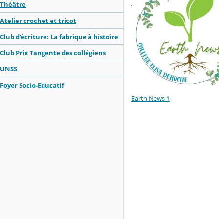
Théâtre
Atelier crochet et tricot
Club d'écriture: La fabrique à histoire
Club Prix Tangente des collégiens
UNSS
Foyer Socio-Educatif
Earth News 1