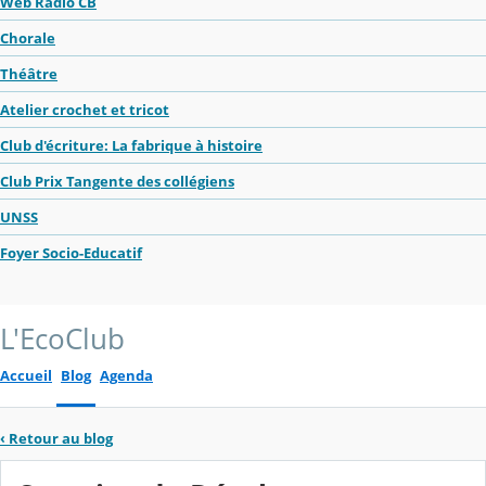
Web Radio CB
Chorale
Théâtre
Atelier crochet et tricot
Club d'écriture: La fabrique à histoire
Club Prix Tangente des collégiens
UNSS
Foyer Socio-Educatif
L'EcoClub
Accueil
Blog
Agenda
‹
Retour au blog