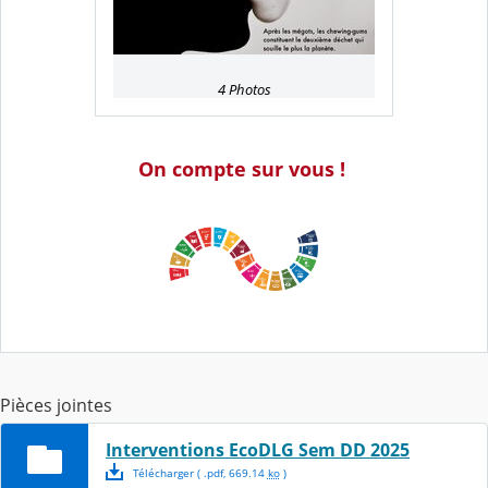
4 Photos
On compte sur vous !
Pièces jointes
Interventions EcoDLG Sem DD 2025
Télécharger
( .
pdf
,
669.14
ko
)