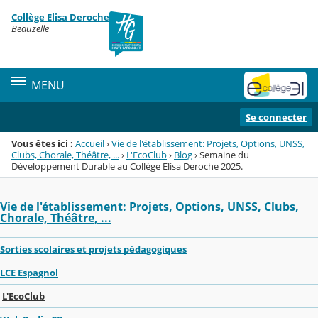
Panneau de gestion des cookies
Collège Elisa Deroche
Menu de la rubrique
Contenu
Beauzelle
MENU
Se connecter
Vous êtes ici :
Accueil
›
Vie de l'établissement: Projets, Options, UNSS,
Clubs, Chorale, Théâtre, ...
›
L'EcoClub
›
Blog
›
Semaine du
Développement Durable au Collège Elisa Deroche 2025.
Vie de l'établissement: Projets, Options, UNSS, Clubs,
Chorale, Théâtre, ...
Sorties scolaires et projets pédagogiques
LCE Espagnol
L'EcoClub