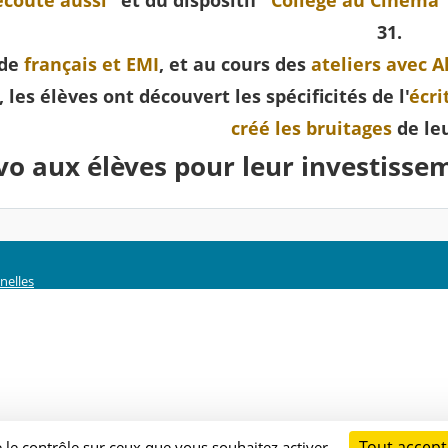
écoute aussi"
et du dispositif
"Collège au Cinéma"
31.
 de
français et EMI
, et au cours des
ateliers avec A
 les élèves ont découvert les spécificités de l'
écri
créé les bruitages
de le
vo aux élèves pour leur investissem
nelles
Tout accept
e le contrôle sur ceux que vous souhaitez activer