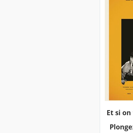
Et si on
Plonge