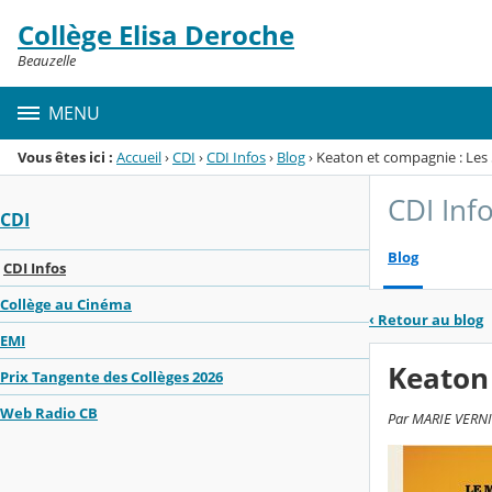
Panneau de gestion des cookies
Collège Elisa Deroche
Menu de la rubrique
Contenu
Beauzelle
MENU
Vous êtes ici :
Accueil
›
CDI
›
CDI Infos
›
Blog
›
Keaton et compagnie : Les
CDI Inf
CDI
Blog
CDI Infos
Collège au Cinéma
‹
Retour au blog
EMI
Keaton 
Prix Tangente des Collèges 2026
Web Radio CB
Par MARIE VERNI