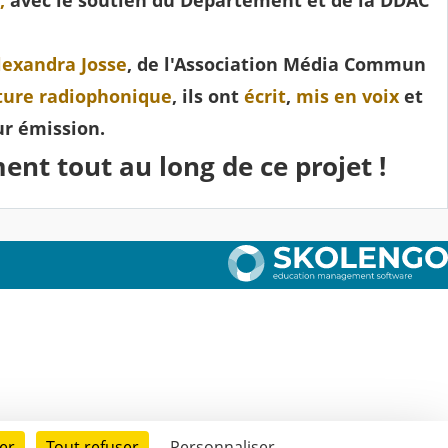
,
avec le soutien du Département et de la DDAC
lexandra Josse
, de l'Association Média Commun
ture radiophonique
, ils ont
écrit
,
mis en voix
et
ur émission.
ent tout au long de ce projet !
er
Tout refuser
Personnaliser