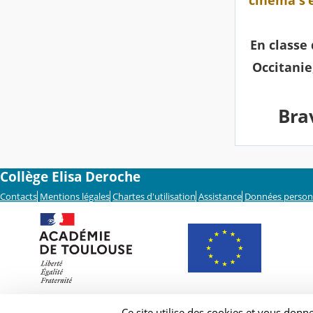
cinéma s'
En classe
Occitanie,
Bra
Collège Elisa Deroche
Contacts
Mentions légales
Chartes d'utilisation
Assistance
Données person
Ce site utilise des cookies et vous donn