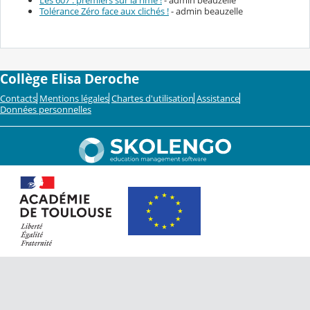
Les 607 : premiers sur la rime !
- admin beauzelle
Tolérance Zéro face aux clichés !
- admin beauzelle
Collège Elisa Deroche
Contacts
Mentions légales
Chartes d'utilisation
Assistance
Données personnelles