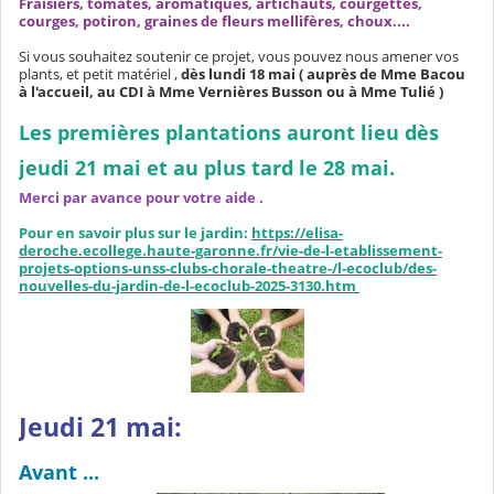
Fraisiers, tomates, aromatiques, artichauts, courgettes,
courges, potiron, graines de fleurs mellifères, choux....
Si vous souhaitez soutenir ce projet, vous pouvez nous amener vos
plants, et petit matériel ,
dès lundi 18 mai ( auprès de Mme Bacou
à l'accueil, au CDI à Mme Vernières Busson ou à Mme Tulié )
Les premières plantations auront lieu dès
jeudi 21 mai et au plus tard le 28 mai.
Merci par avance pour votre aide .
Pour en savoir plus sur le jardin:
https://elisa-
deroche.ecollege.haute-garonne.fr/vie-de-l-etablissement-
projets-options-unss-clubs-chorale-theatre-/l-ecoclub/des-
nouvelles-du-jardin-de-l-ecoclub-2025-3130.htm
Jeudi 21 mai:
Avant ...