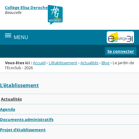
Panneau de gestion des cookies
Collège Elisa Deroche
Menu de la rubrique
Contenu
Beauzelle
MENU
Se connecter
Vous êtes ici :
Accueil
›
L'établissement
›
Actualités
›
Blog
›
Le jardin de
l'Ecoclub - 2026
L'établissement
Actualités
Agenda
Documents administratifs
Projet d'établissement