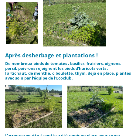
Après desherbage et plantations !
De nombreux pieds de tomates , basilics, fraisiers, oignons,
persil, poivrons rejoignent les pieds d'haricots verts ,
l'artichaut, de menthe, ciboulette, thym, déjà en place, plantés
avec soin par l'équipe de l'Ecoclub .
L'arrosage goutte à goutte a été remis en place pour ce we