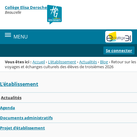
Panneau de gestion des cookies
Collège Elisa Deroche
Menu de la rubrique
Contenu
Beauzelle
MENU
Se connecter
Vous êtes ici :
Accueil
›
L'établissement
›
Actualités
›
Blog
›
Retour sur les
voyages et échanges culturels des élèves de troisièmes 2026
L'établissement
Actualités
Agenda
Documents administratifs
Projet d'établissement