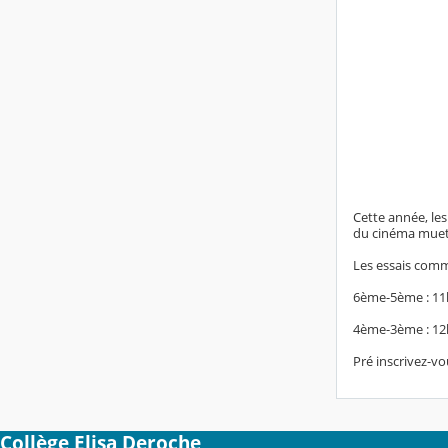
Cette année, les
du cinéma muet
Les essais comm
6ème-5ème : 11
4ème-3ème : 12
Pré inscrivez-v
Collège Elisa Deroche