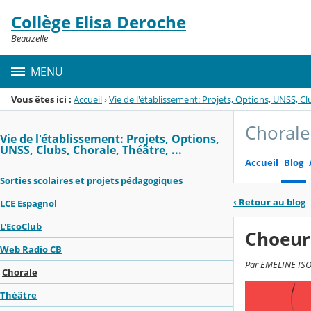
Panneau de gestion des cookies
Collège Elisa Deroche
Menu de la rubrique
Contenu
Beauzelle
MENU
Vous êtes ici :
Accueil
›
Vie de l'établissement: Projets, Options, UNSS, Clu
Chorale
Vie de l'établissement: Projets, Options,
UNSS, Clubs, Chorale, Théâtre, ...
Accueil
Blog
Sorties scolaires et projets pédagogiques
‹
Retour au blog
LCE Espagnol
L'EcoClub
Choeur 
Web Radio CB
Par EMELINE ISOT
Chorale
Théâtre