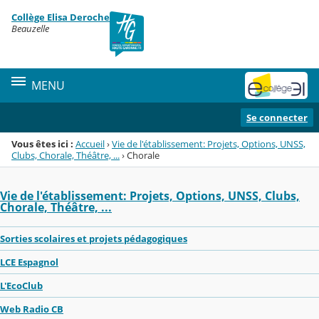
Panneau de gestion des cookies
Collège Elisa Deroche
Menu de la rubrique
Contenu
Beauzelle
MENU
Se connecter
Vous êtes ici :
Accueil
›
Vie de l'établissement: Projets, Options, UNSS,
Clubs, Chorale, Théâtre, ...
›
Chorale
Vie de l'établissement: Projets, Options, UNSS, Clubs,
Chorale, Théâtre, ...
Sorties scolaires et projets pédagogiques
LCE Espagnol
L'EcoClub
Web Radio CB