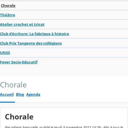
Chorale
Théâtre
Atelier crochet et tricot
Club d'écriture: La fabrique à histoire
Club Prix Tangente des collégiens
UNSS
Foyer Socio-Educatif
Chorale
Accueil
Blog
Agenda
Chorale
Par admin beauzelle, publié le jeudi 3 novembre 2022 14:29 - Mis à jour le