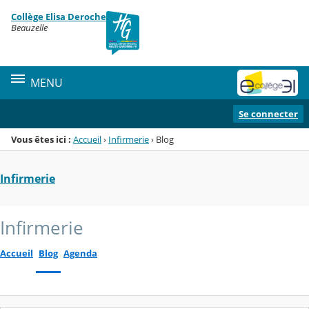
Panneau de gestion des cookies
Collège Elisa Deroche
Menu de la rubrique
Contenu
Beauzelle
MENU
Se connecter
Vous êtes ici :
Accueil
›
Infirmerie
›
Blog
Infirmerie
Infirmerie
Accueil
Blog
Agenda