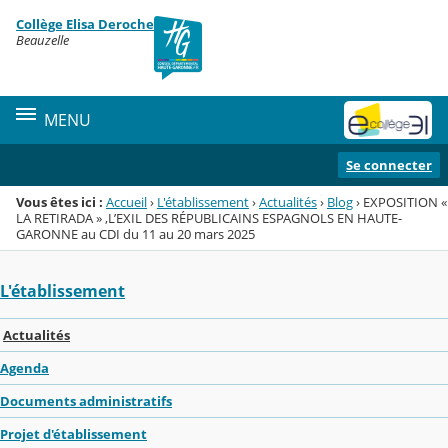
Panneau de gestion des cookies
Collège Elisa Deroche
Menu de la rubrique
Contenu
Beauzelle
MENU
Se connecter
Vous êtes ici :
Accueil
›
L'établissement
›
Actualités
›
Blog
›
EXPOSITION «
LA RETIRADA » ,L’EXIL DES RÉPUBLICAINS ESPAGNOLS EN HAUTE-
GARONNE au CDI du 11 au 20 mars 2025
L'établissement
Actualités
Agenda
Documents administratifs
Projet d'établissement